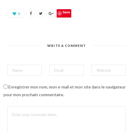
u
r
p
a
Save
0
r
t
a
g
e
r
s
u
WRITE A COMMENT
r
P
i
n
t
e
r
e
s
t
(
Enregistrer mon nom, mon e-mail et mon site dans le navigateur
o
u
pour mon prochain commentaire.
v
r
e
d
a
n
s
u
n
e