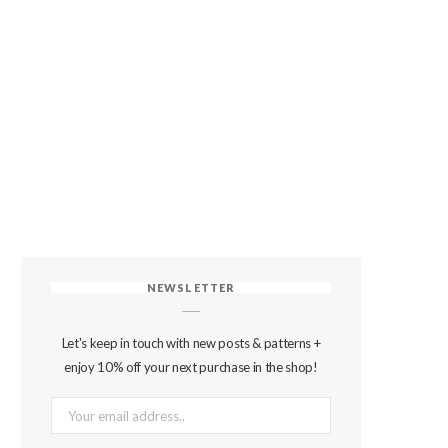
NEWSLETTER
Let's keep in touch with new posts & patterns +
enjoy 10% off your next purchase in the shop!