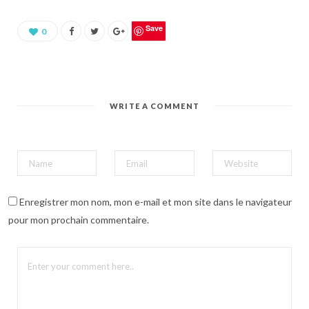
u
r
p
a
Save
0
r
t
a
g
e
r
s
u
WRITE A COMMENT
r
P
i
n
t
e
r
e
s
t
(
Enregistrer mon nom, mon e-mail et mon site dans le navigateur
o
u
pour mon prochain commentaire.
v
r
e
d
a
n
s
u
n
e