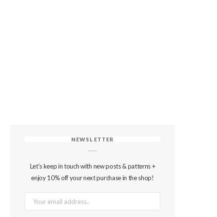
NEWSLETTER
Let's keep in touch with new posts & patterns +
enjoy 10% off your next purchase in the shop!