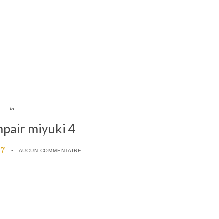
In
mpair miyuki 4
17
AUCUN COMMENTAIRE