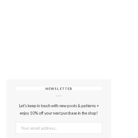
NEWSLETTER
Let's keep in touch with new posts & patterns +
enjoy 10% off your next purchase in the shop!