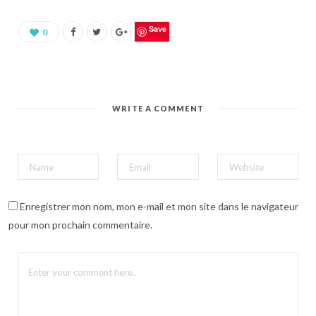
u
r
p
a
Save
0
r
t
a
g
e
r
s
u
WRITE A COMMENT
r
P
i
n
t
e
r
e
s
t
(
Enregistrer mon nom, mon e-mail et mon site dans le navigateur
o
u
pour mon prochain commentaire.
v
r
e
d
a
n
s
u
n
e