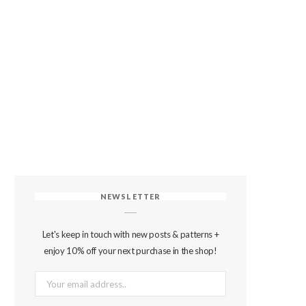
NEWSLETTER
Let's keep in touch with new posts & patterns +
enjoy 10% off your next purchase in the shop!