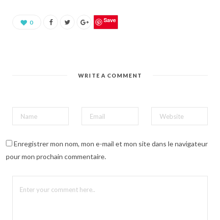
u
r
p
a
Save
0
r
t
a
g
e
r
s
u
WRITE A COMMENT
r
P
i
n
t
e
r
e
s
t
(
Enregistrer mon nom, mon e-mail et mon site dans le navigateur
o
u
pour mon prochain commentaire.
v
r
e
d
a
n
s
u
n
e