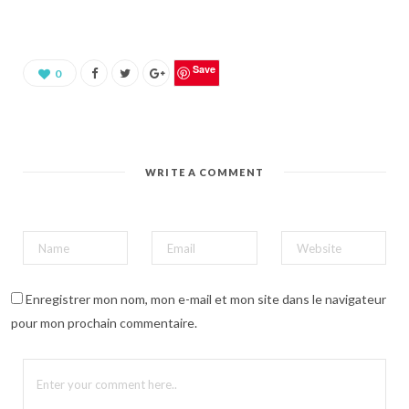
p
o
u
r
p
a
Save
0
r
t
a
g
e
r
s
u
WRITE A COMMENT
r
P
i
n
t
e
r
e
s
t
(
Enregistrer mon nom, mon e-mail et mon site dans le navigateur
o
u
pour mon prochain commentaire.
v
r
e
d
a
n
s