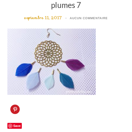
plumes 7
septembre 11, 2017
AUCUN COMMENTAIRE
C
l
i
q
u
Save
e
z