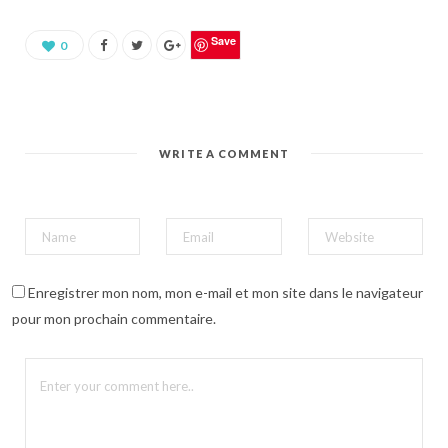
u
r
p
a
Save
0
r
t
a
g
e
r
s
u
WRITE A COMMENT
r
P
i
n
t
e
r
e
s
t
(
Enregistrer mon nom, mon e-mail et mon site dans le navigateur
o
u
pour mon prochain commentaire.
v
r
e
d
a
n
s
u
n
e