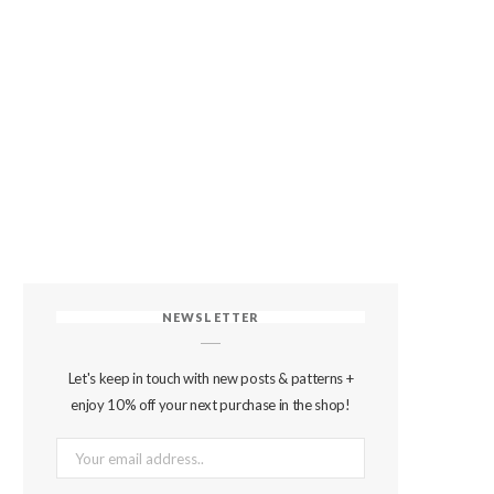
NEWSLETTER
Let's keep in touch with new posts & patterns +
enjoy 10% off your next purchase in the shop!