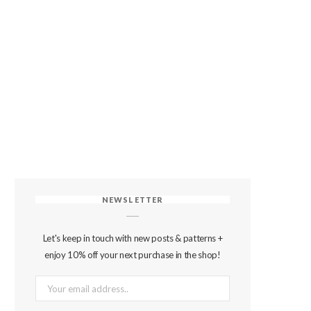
NEWSLETTER
Let's keep in touch with new posts & patterns +
enjoy 10% off your next purchase in the shop!