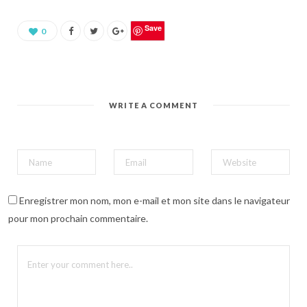
u
r
p
a
Save
0
r
t
a
g
e
r
s
u
WRITE A COMMENT
r
P
i
n
t
e
r
e
s
t
(
Enregistrer mon nom, mon e-mail et mon site dans le navigateur
o
u
pour mon prochain commentaire.
v
r
e
d
a
n
s
u
n
e