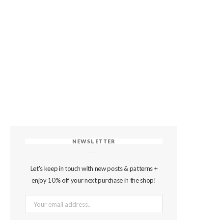
NEWSLETTER
Let's keep in touch with new posts & patterns +
enjoy 10% off your next purchase in the shop!