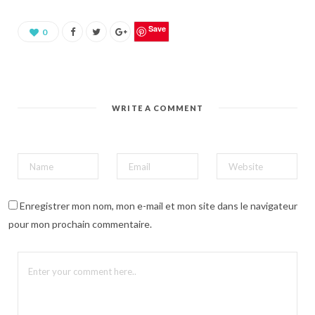
u
r
p
a
Save
0
r
t
a
g
e
r
s
u
WRITE A COMMENT
r
P
i
n
t
e
r
e
s
t
(
Enregistrer mon nom, mon e-mail et mon site dans le navigateur
o
u
pour mon prochain commentaire.
v
r
e
d
a
n
s
u
n
e