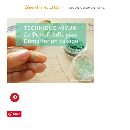
décembre 4, 2017
AUCUN COMMENTAIRE
C
l
i
q
u
Save
e
z
p
o