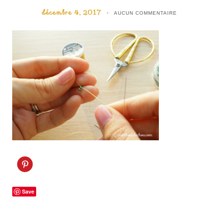
décembre 4, 2017
AUCUN COMMENTAIRE
C
l
i
q
u
Save
e
z
p
o