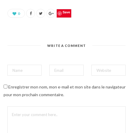
u
r
p
a
Save
0
r
t
a
g
e
r
s
u
WRITE A COMMENT
r
P
i
n
t
e
r
e
s
t
(
Enregistrer mon nom, mon e-mail et mon site dans le navigateur
o
u
pour mon prochain commentaire.
v
r
e
d
a
n
s
u
n
e