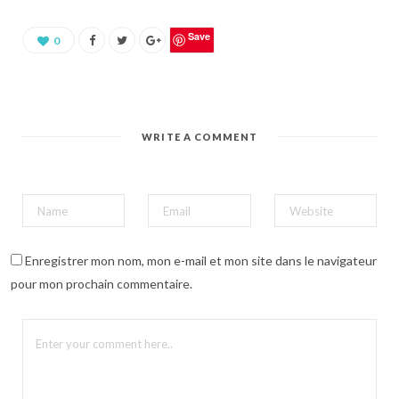
u
r
p
a
Save
0
r
t
a
g
e
r
s
u
WRITE A COMMENT
r
P
i
n
t
e
r
e
s
t
(
Enregistrer mon nom, mon e-mail et mon site dans le navigateur
o
u
pour mon prochain commentaire.
v
r
e
d
a
n
s
u
n
e