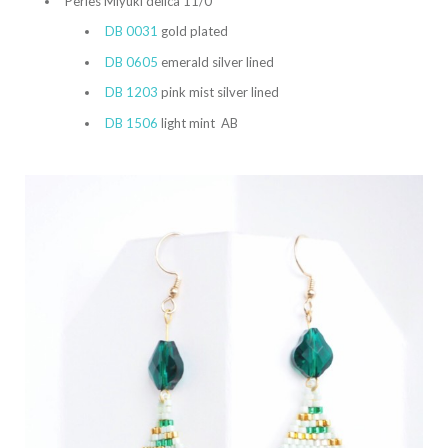
Perles Miyuki delica 11/0
DB 0031
gold plated
DB 0605
emerald silver lined
DB 1203
pink mist silver lined
DB 1506
light mint AB