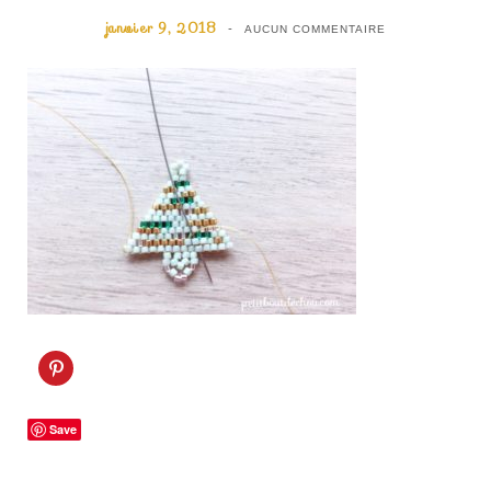
janvier 9, 2018
AUCUN COMMENTAIRE
C
l
i
q
u
Save
e
z
p
o