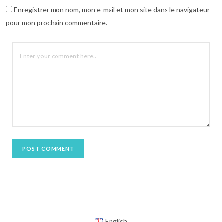
t
(
Enregistrer mon nom, mon e-mail et mon site dans le navigateur
o
u
pour mon prochain commentaire.
v
r
e
d
a
n
s
u
n
e
n
o
u
v
e
l
l
e
f
e
n
ê
t
r
e
)
English