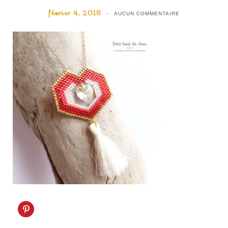
février 4, 2018
AUCUN COMMENTAIRE
C
l
i
q