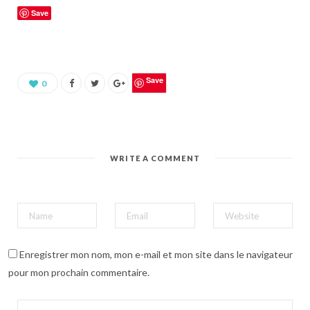
u
Save
e
z
p
o
u
r
p
a
Save
0
r
t
a
g
e
r
s
u
WRITE A COMMENT
r
P
i
n
t
e
r
e
s
t
(
Enregistrer mon nom, mon e-mail et mon site dans le navigateur
o
u
pour mon prochain commentaire.
v
r
e
d