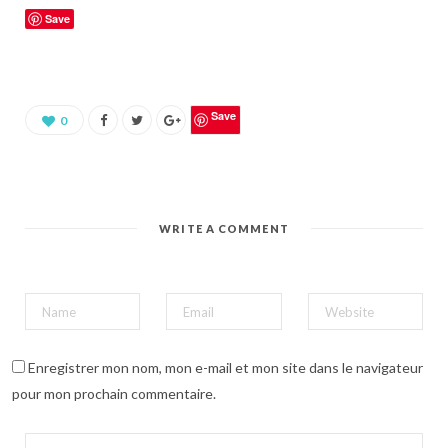
u
Save
e
z
p
o
u
r
p
a
Save
0
r
t
a
g
e
r
s
u
WRITE A COMMENT
r
P
i
n
t
e
r
e
s
t
(
Enregistrer mon nom, mon e-mail et mon site dans le navigateur
o
u
pour mon prochain commentaire.
v
r
e
d