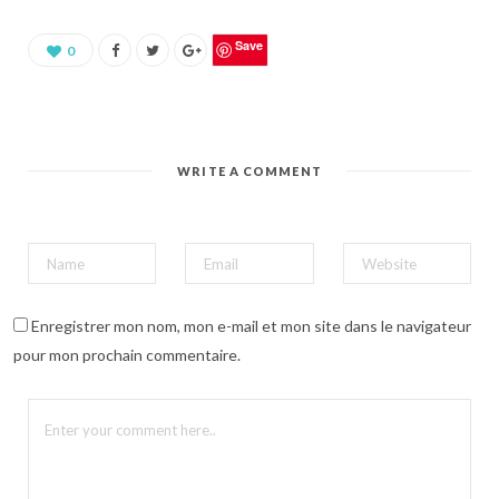
u
r
p
a
Save
0
r
t
a
g
e
r
s
u
WRITE A COMMENT
r
P
i
n
t
e
r
e
s
t
(
Enregistrer mon nom, mon e-mail et mon site dans le navigateur
o
u
pour mon prochain commentaire.
v
r
e
d
a
n
s
u
n
e