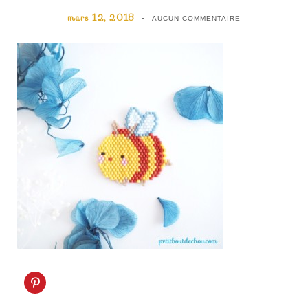
mars 12, 2018
AUCUN COMMENTAIRE
C
l
i
q