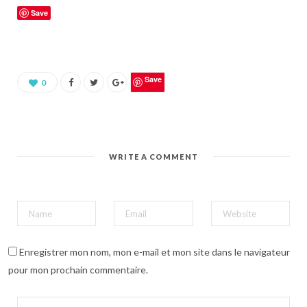
u
Save
e
z
p
o
u
r
p
a
Save
0
r
t
a
g
e
r
s
u
WRITE A COMMENT
r
P
i
n
t
e
r
e
s
t
(
Enregistrer mon nom, mon e-mail et mon site dans le navigateur
o
u
pour mon prochain commentaire.
v
r
e
d