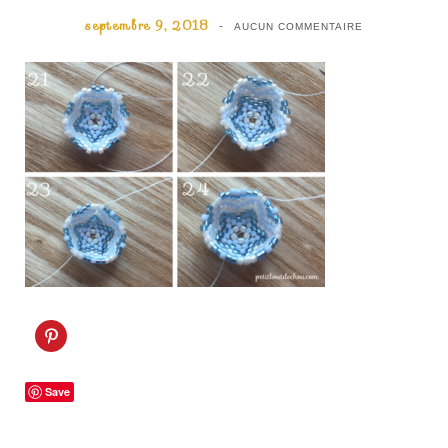
septembre 9, 2018
AUCUN COMMENTAIRE
C
l
i
q
u
Save
e
z
p
o