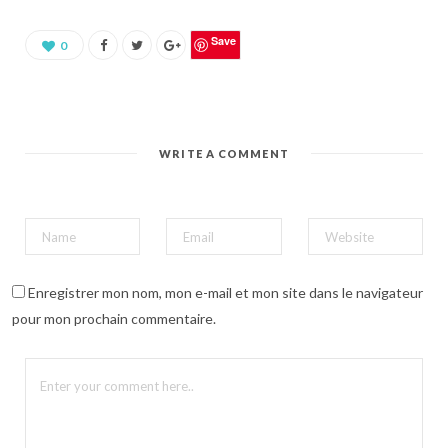
u
r
p
a
Save
0
r
t
a
g
e
r
s
u
WRITE A COMMENT
r
P
i
n
t
e
r
e
s
t
(
Enregistrer mon nom, mon e-mail et mon site dans le navigateur
o
u
pour mon prochain commentaire.
v
r
e
d
a
n
s
u
n
e