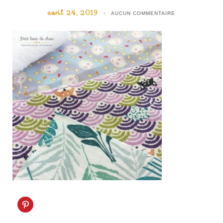
avril 24, 2019
AUCUN COMMENTAIRE
C
l
i
q