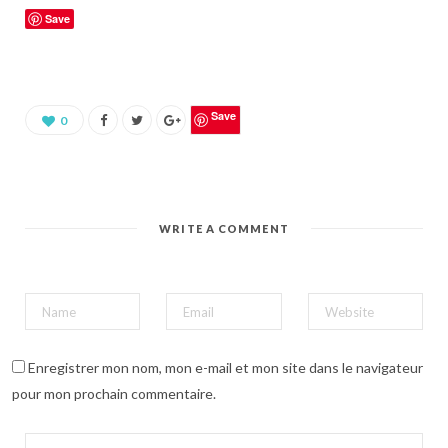
u
Save
e
z
p
o
u
r
p
a
Save
0
r
t
a
g
e
r
s
u
WRITE A COMMENT
r
P
i
n
t
e
r
e
s
t
(
Enregistrer mon nom, mon e-mail et mon site dans le navigateur
o
u
pour mon prochain commentaire.
v
r
e
d