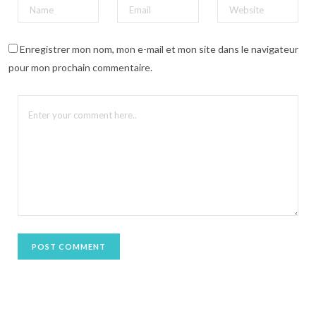
e
r
e
s
t
(
Enregistrer mon nom, mon e-mail et mon site dans le navigateur
o
u
pour mon prochain commentaire.
v
r
e
d
a
n
s
u
n
e
n
o
u
v
e
l
l
e
f
e
n
ê
t
r
e
)