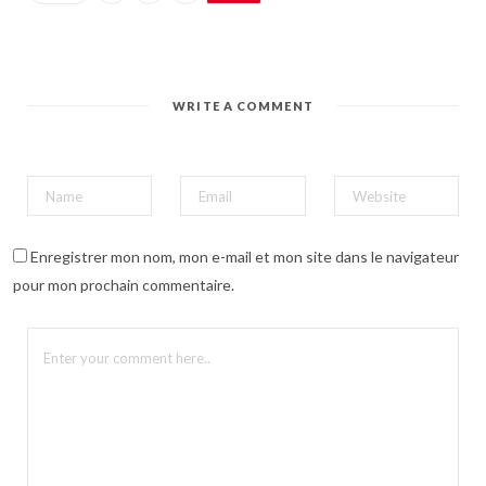
t
a
g
e
r
s
u
WRITE A COMMENT
r
P
i
n
t
e
r
e
s
t
(
Enregistrer mon nom, mon e-mail et mon site dans le navigateur
o
u
pour mon prochain commentaire.
v
r
e
d
a
n
s
u
n
e
n
o
u
v