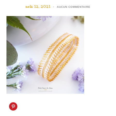
août 12, 2021
AUCUN COMMENTAIRE
C
l
i
q