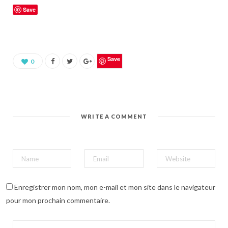
u
Save
e
z
p
o
u
r
p
a
Save
0
r
t
a
g
e
r
s
u
WRITE A COMMENT
r
P
i
n
t
e
r
e
s
t
(
Enregistrer mon nom, mon e-mail et mon site dans le navigateur
o
u
pour mon prochain commentaire.
v
r
e
d