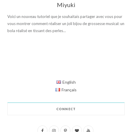
Miyuki
Voici un nouveau tutoriel que je souhaitais partager avec vous pour
vous montrer comment réaliser un joli bijou de grossesse musical: un
bola réalisé en tissant des perles…
English
Français
CONNECT
F
I
P
B
Y