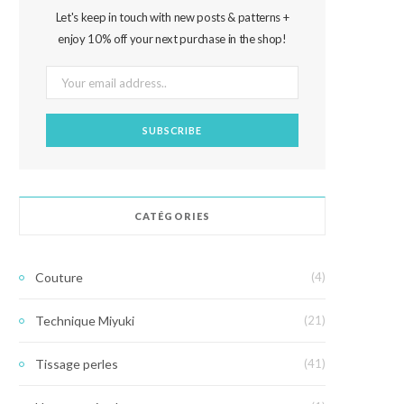
Let's keep in touch with new posts & patterns +
enjoy 10% off your next purchase in the shop!
CATÉGORIES
Couture
(4)
Technique Miyuki
(21)
Tissage perles
(41)