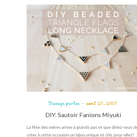
Tissage perles
avril 27, 2017
DIY: Sautoir Fanions Miyuki
La fête des mères arrive à grands pas et que diriez-vous d
créer à cette occasion un bijou unique et chic pour elles?