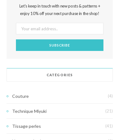
Let's keep in touch with new posts & patterns +
enjoy 10% off your next purchase in the shop!
CATÉGORIES
Couture
(4)
Technique Miyuki
(21)
Tissage perles
(41)